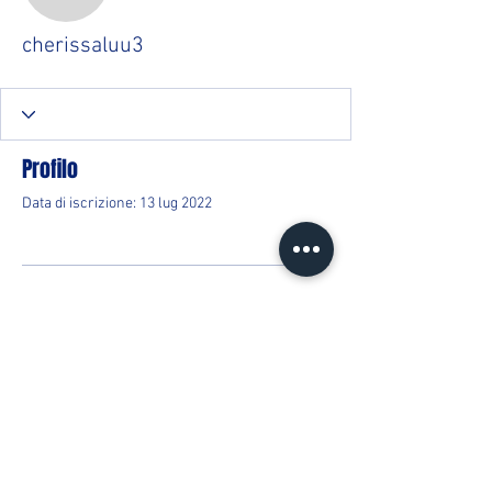
cherissaluu3
Profilo
Data di iscrizione: 13 lug 2022
Non c'è ancora niente da
mostrare qui
Quando questo membro aggiungerà
informazioni su di sé, le vedrai qui.