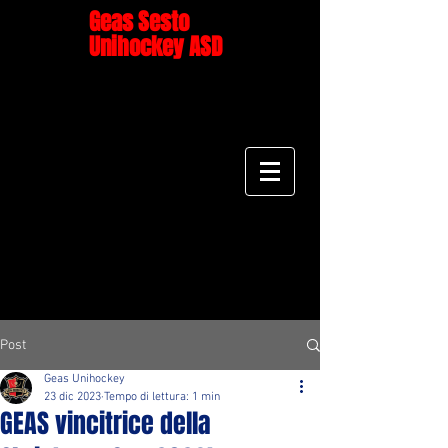
Geas Sesto
Unihockey ASD
Post
Geas Unihockey
23 dic 2023
Tempo di lettura: 1 min
GEAS vincitrice della