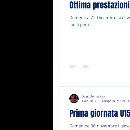
Ottima prestazion
Domenica 22 Dicembre si è svol
facili per i...
Geas Unihockey
1 dic 2019
Tempo di lettura: 1
Prima giornata U1
Domenica 30 novembre i giovan