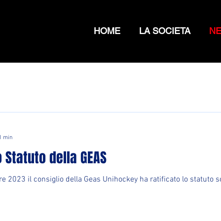
HOME
LA SOCIETA
N
1 min
 Statuto della GEAS
 2023 il consiglio della Geas Unihockey ha ratificato lo statuto soci