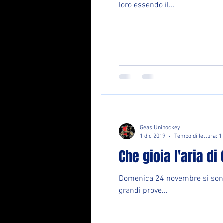
loro essendo il...
Geas Unihockey
1 dic 2019
Tempo di lettura: 1
Che gioia l'aria di
Domenica 24 novembre si sono svolte a 
grandi prove...