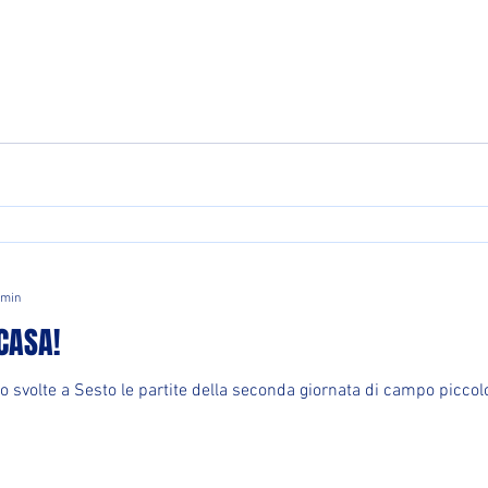
 min
 CASA!
Sesto le partite della seconda giornata di campo piccolo. I nostri ragazzi hanno d