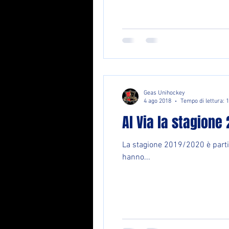
Geas Unihockey
4 ago 2018
Tempo di lettura: 
Al Via la stagione
La stagione 2019/2020 è partita
hanno...