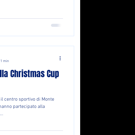
 1 min
ella Christmas Cup
l centro sportivo di Monte
 hanno partecipato alla
..