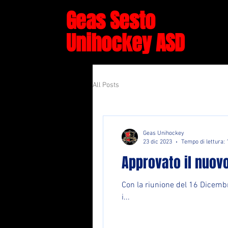
Geas Sesto
Unihockey ASD
All Posts
Geas Unihockey
23 dic 2023
Tempo di lettura: 
Approvato il nuovo
Con la riunione del 16 Dicembre
i...